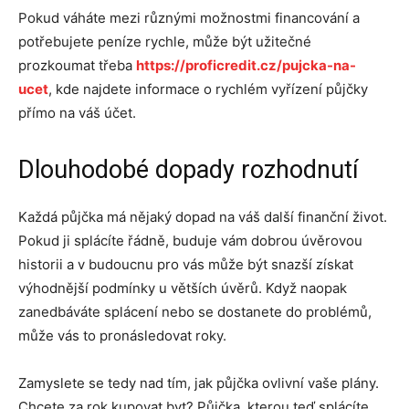
Pokud váháte mezi různými možnostmi financování a
potřebujete peníze rychle, může být užitečné
prozkoumat třeba
https://proficredit.cz/pujcka-na-
ucet
, kde najdete informace o rychlém vyřízení půjčky
přímo na váš účet.
Dlouhodobé dopady rozhodnutí
Každá půjčka má nějaký dopad na váš další finanční život.
Pokud ji splácíte řádně, buduje vám dobrou úvěrovou
historii a v budoucnu pro vás může být snazší získat
výhodnější podmínky u větších úvěrů. Když naopak
zanedbáváte splácení nebo se dostanete do problémů,
může vás to pronásledovat roky.
Zamyslete se tedy nad tím, jak půjčka ovlivní vaše plány.
Chcete za rok kupovat byt? Půjčka, kterou teď splácíte,