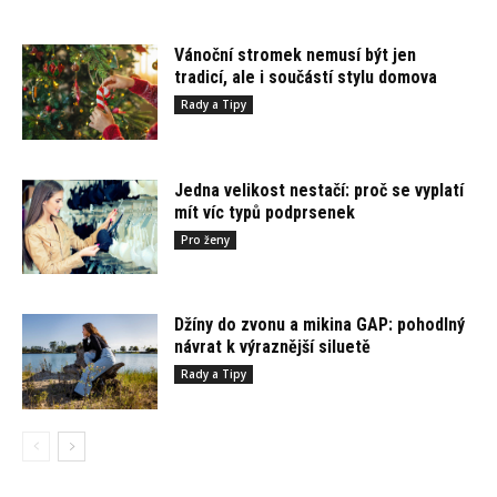
Vánoční stromek nemusí být jen
tradicí, ale i součástí stylu domova
Rady a Tipy
Jedna velikost nestačí: proč se vyplatí
mít víc typů podprsenek
Pro ženy
Džíny do zvonu a mikina GAP: pohodlný
návrat k výraznější siluetě
Rady a Tipy