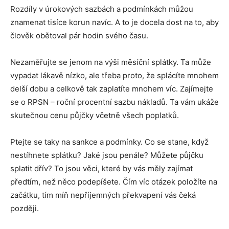
Rozdíly v úrokových sazbách a podmínkách můžou
znamenat tisíce korun navíc. A to je docela dost na to, aby
člověk obětoval pár hodin svého času.
Nezaměřujte se jenom na výši měsíční splátky. Ta může
vypadat lákavě nízko, ale třeba proto, že splácíte mnohem
delší dobu a celkově tak zaplatíte mnohem víc. Zajímejte
se o RPSN – roční procentní sazbu nákladů. Ta vám ukáže
skutečnou cenu půjčky včetně všech poplatků.
Ptejte se taky na sankce a podmínky. Co se stane, když
nestíhnete splátku? Jaké jsou penále? Můžete půjčku
splatit dřív? To jsou věci, které by vás měly zajímat
předtím, než něco podepíšete. Čím víc otázek položíte na
začátku, tím míň nepříjemných překvapení vás čeká
později.