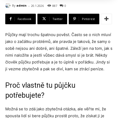
-
By
admin
20.1.2026
887
0
Facebook
Twitter
Pinterest
Půjčky mají trochu špatnou pověst. Často se o nich mluví
jako o začátku problémů, ale pravda je taková, že samy o
sobě nejsou ani dobré, ani špatné. Záleží jen na tom, jak s
nimi naložíte a jestli vůbec dává smysl si je brát. Někdy
člověk půjčku potřebuje a je to úplně v pořádku. Jindy si
ji vezme zbytečně a pak se diví, kam se ztrácí peníze.
Proč vlastně tu půjčku
potřebujete?
Možná se to zdá jako zbytečná otázka, ale věřte mi, že
spousta lidí si bere půjčku prostě proto, že získat ji je