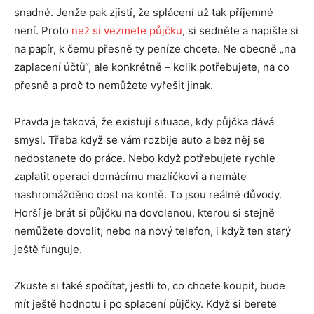
snadné. Jenže pak zjistí, že splácení už tak příjemné
není. Proto
než si vezmete půjčku
, si sedněte a napište si
na papír, k čemu přesně ty peníze chcete. Ne obecně „na
zaplacení účtů“, ale konkrétně – kolik potřebujete, na co
přesně a proč to nemůžete vyřešit jinak.
Pravda je taková, že existují situace, kdy půjčka dává
smysl. Třeba když se vám rozbije auto a bez něj se
nedostanete do práce. Nebo když potřebujete rychle
zaplatit operaci domácímu mazlíčkovi a nemáte
nashromážděno dost na kontě. To jsou reálné důvody.
Horší je brát si půjčku na dovolenou, kterou si stejně
nemůžete dovolit, nebo na nový telefon, i když ten starý
ještě funguje.
Zkuste si také spočítat, jestli to, co chcete koupit, bude
mít ještě hodnotu i po splacení půjčky. Když si berete