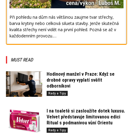
Při pohledu na dům nás většinou zaujme tvar střechy,
barva krytiny nebo celková silueta stavby. Jenže skutečná
kvalita střechy není vidět na první pohled. Pozná se až v
každodenním provozu.…
MUST READ
Hodinový manžel v Praze: Když se
drobné opravy vyplatí svěřit
odborníkovi
Rady a Tipy
I na toaletě si zasloužíte dotek luxusu.
Velvet představuje limitovanou edici
Ritual s podmanivou vůní Orientu
Rady a Tipy