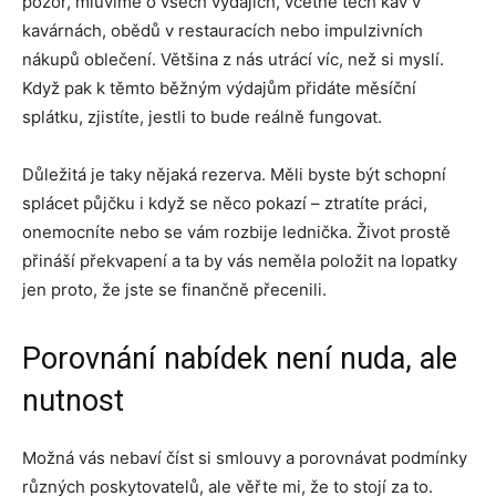
pozor, mluvíme o všech výdajích, včetně těch káv v
kavárnách, obědů v restauracích nebo impulzivních
nákupů oblečení. Většina z nás utrácí víc, než si myslí.
Když pak k těmto běžným výdajům přidáte měsíční
splátku, zjistíte, jestli to bude reálně fungovat.
Důležitá je taky nějaká rezerva. Měli byste být schopní
splácet půjčku i když se něco pokazí – ztratíte práci,
onemocníte nebo se vám rozbije lednička. Život prostě
přináší překvapení a ta by vás neměla položit na lopatky
jen proto, že jste se finančně přecenili.
Porovnání nabídek není nuda, ale
nutnost
Možná vás nebaví číst si smlouvy a porovnávat podmínky
různých poskytovatelů, ale věřte mi, že to stojí za to.