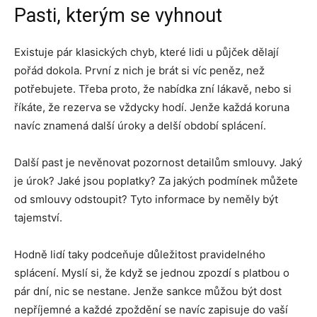
Pasti, kterým se vyhnout
Existuje pár klasických chyb, které lidi u půjček dělají
pořád dokola. První z nich je brát si víc peněz, než
potřebujete. Třeba proto, že nabídka zní lákavě, nebo si
říkáte, že rezerva se vždycky hodí. Jenže každá koruna
navíc znamená další úroky a delší období splácení.
Další past je nevěnovat pozornost detailům smlouvy. Jaký
je úrok? Jaké jsou poplatky? Za jakých podmínek můžete
od smlouvy odstoupit? Tyto informace by neměly být
tajemství.
Hodně lidí taky podceňuje důležitost pravidelného
splácení. Myslí si, že když se jednou zpozdí s platbou o
pár dní, nic se nestane. Jenže sankce můžou být dost
nepříjemné a každé zpoždění se navíc zapisuje do vaší