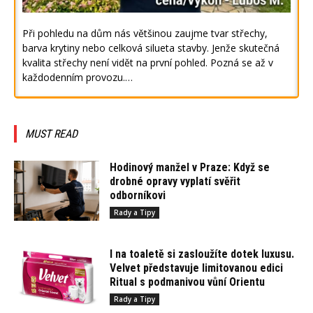
Při pohledu na dům nás většinou zaujme tvar střechy,
barva krytiny nebo celková silueta stavby. Jenže skutečná
kvalita střechy není vidět na první pohled. Pozná se až v
každodenním provozu.…
MUST READ
Hodinový manžel v Praze: Když se
drobné opravy vyplatí svěřit
odborníkovi
Rady a Tipy
I na toaletě si zasloužíte dotek luxusu.
Velvet představuje limitovanou edici
Ritual s podmanivou vůní Orientu
Rady a Tipy