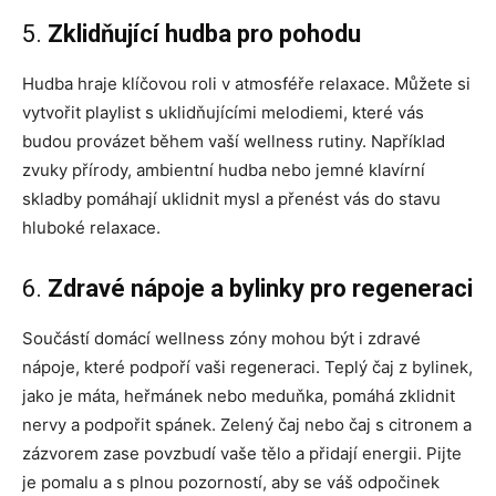
5.
Zklidňující hudba pro pohodu
Hudba hraje klíčovou roli v atmosféře relaxace. Můžete si
vytvořit playlist s uklidňujícími melodiemi, které vás
budou provázet během vaší wellness rutiny. Například
zvuky přírody, ambientní hudba nebo jemné klavírní
skladby pomáhají uklidnit mysl a přenést vás do stavu
hluboké relaxace.
6.
Zdravé nápoje a bylinky pro regeneraci
Součástí domácí wellness zóny mohou být i zdravé
nápoje, které podpoří vaši regeneraci. Teplý čaj z bylinek,
jako je máta, heřmánek nebo meduňka, pomáhá zklidnit
nervy a podpořit spánek. Zelený čaj nebo čaj s citronem a
zázvorem zase povzbudí vaše tělo a přidají energii. Pijte
je pomalu a s plnou pozorností, aby se váš odpočinek