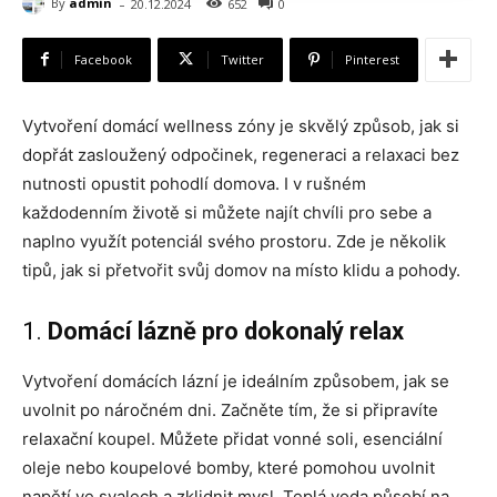
-
By
admin
20.12.2024
652
0
Facebook
Twitter
Pinterest
Vytvoření domácí wellness zóny je skvělý způsob, jak si
dopřát zasloužený odpočinek, regeneraci a relaxaci bez
nutnosti opustit pohodlí domova. I v rušném
každodenním životě si můžete najít chvíli pro sebe a
naplno využít potenciál svého prostoru. Zde je několik
tipů, jak si přetvořit svůj domov na místo klidu a pohody.
1.
Domácí lázně pro dokonalý relax
Vytvoření domácích lázní je ideálním způsobem, jak se
uvolnit po náročném dni. Začněte tím, že si připravíte
relaxační koupel. Můžete přidat vonné soli, esenciální
oleje nebo koupelové bomby, které pomohou uvolnit
napětí ve svalech a zklidnit mysl. Teplá voda působí na