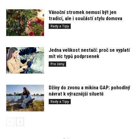
Vánoční stromek nemusí být jen
tradicí, ale i součástí stylu domova
Rady a Tipy
Jedna velikost nestačí: proč se vyplatí
mít víc typů podprsenek
Pro ženy
Džíny do zvonu a mikina GAP: pohodlný
návrat k výraznější siluetě
Rady a Tipy