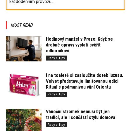
každodenním provozu.…
MUST READ
Hodinový manžel v Praze: Když se
drobné opravy vyplatí svěřit
odborníkovi
Rady a Tipy
I na toaletě si zasloužíte dotek luxusu.
Velvet představuje limitovanou edici
Ritual s podmanivou vůní Orientu
Rady a Tipy
Vánoční stromek nemusí být jen
tradicí, ale i součástí stylu domova
Rady a Tipy