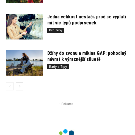
Jedna velikost nestačí: proč se vyplatí
mít víc typů podprsenek
Pro ženy
Džíny do zvonu a mikina GAP: pohodlný
návrat k výraznější siluetě
Rady a Tipy
- Reklama -