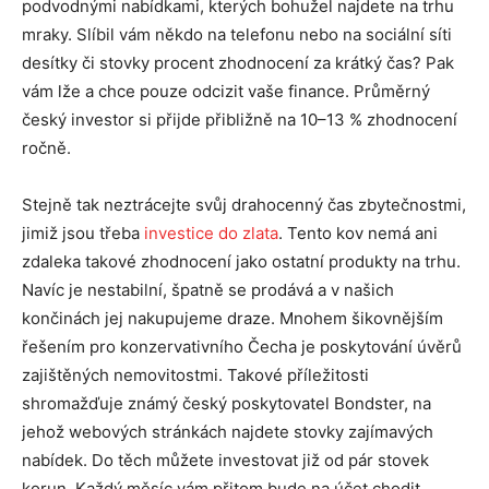
podvodnými nabídkami, kterých bohužel najdete na trhu
mraky. Slíbil vám někdo na telefonu nebo na sociální síti
desítky či stovky procent zhodnocení za krátký čas? Pak
vám lže a chce pouze odcizit vaše finance. Průměrný
český investor si přijde přibližně na 10–13 % zhodnocení
ročně.
Stejně tak neztrácejte svůj drahocenný čas zbytečnostmi,
jimiž jsou třeba
investice do zlata
. Tento kov nemá ani
zdaleka takové zhodnocení jako ostatní produkty na trhu.
Navíc je nestabilní, špatně se prodává a v našich
končinách jej nakupujeme draze. Mnohem šikovnějším
řešením pro konzervativního Čecha je poskytování úvěrů
zajištěných nemovitostmi. Takové příležitosti
shromažďuje známý český poskytovatel Bondster, na
jehož webových stránkách najdete stovky zajímavých
nabídek. Do těch můžete investovat již od pár stovek
korun. Každý měsíc vám přitom bude na účet chodit