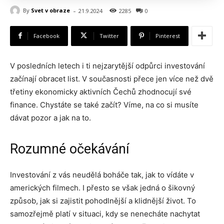
-
By
Svet v obraze
21.9.2024
2285
0
Facebook
Twitter
Pinterest
V posledních letech i ti nejzarytější odpůrci investování
začínají obracet list. V současnosti přece jen více než dvě
třetiny ekonomicky aktivních Čechů zhodnocují své
finance. Chystáte se také začít? Víme, na co si musíte
dávat pozor a jak na to.
Rozumné očekávání
Investování z vás neudělá boháče tak, jak to vídáte v
amerických filmech. I přesto se však jedná o šikovný
způsob, jak si zajistit pohodlnější a klidnější život. To
samozřejmě platí v situaci, kdy se nenecháte nachytat